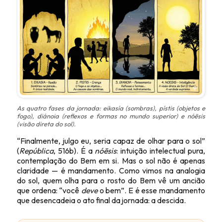
As quatro fases da jornada:
eikasía
(sombras),
pístis
(objetos e
fogo),
diánoia
(reflexos e formas no mundo superior) e
nóēsis
(visão direta do sol).
“Finalmente, julgo eu, seria capaz de olhar para o sol”
(
República
, 516b). É a
nóēsis
: intuição intelectual pura,
contemplação do Bem em si. Mas o sol não é apenas
claridade — é mandamento. Como vimos na analogia
do sol, quem olha para o rosto do Bem vê um ancião
que ordena: “você
deve
o bem”. E é esse mandamento
que desencadeia o ato final da jornada: a descida.