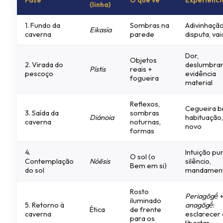
(linha)
1. Fundo da
Sombras na
Adivinhação
Eikasía
caverna
parede
disputa, va
Dor,
Objetos
2. Virada do
deslumbra
Pístis
reais +
pescoço
evidência
fogueira
material
Reflexos,
Cegueira b
3. Saída da
sombras
Diánoia
habituação,
caverna
noturnas,
novo
formas
4.
Intuição pur
O sol (o
Contemplação
Nóēsis
silêncio,
Bem em si)
do sol
mandamen
Rosto
Periagōgḗ
iluminado
5. Retorno à
anagōgḗ
:
Ética
de frente
caverna
esclarecer
para os
libertar