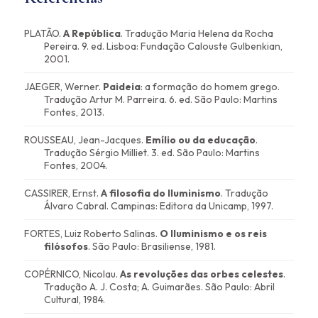
PLATÃO.
A República
. Tradução Maria Helena da Rocha
Pereira. 9. ed. Lisboa: Fundação Calouste Gulbenkian,
2001.
JAEGER, Werner.
Paideia
: a formação do homem grego.
Tradução Artur M. Parreira. 6. ed. São Paulo: Martins
Fontes, 2013.
ROUSSEAU, Jean-Jacques.
Emílio ou da educação
.
Tradução Sérgio Milliet. 3. ed. São Paulo: Martins
Fontes, 2004.
CASSIRER, Ernst.
A filosofia do Iluminismo
. Tradução
Álvaro Cabral. Campinas: Editora da Unicamp, 1997.
FORTES, Luiz Roberto Salinas.
O Iluminismo e os reis
filósofos
. São Paulo: Brasiliense, 1981.
COPÉRNICO, Nicolau.
As revoluções das orbes celestes
.
Tradução A. J. Costa; A. Guimarães. São Paulo: Abril
Cultural, 1984.