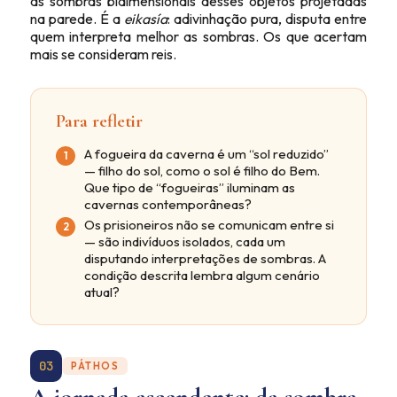
as sombras bidimensionais desses objetos projetadas
na parede. É a
eikasía
: adivinhação pura, disputa entre
quem interpreta melhor as sombras. Os que acertam
mais se consideram reis.
Para refletir
A fogueira da caverna é um “sol reduzido”
— filho do sol, como o sol é filho do Bem.
Que tipo de “fogueiras” iluminam as
cavernas contemporâneas?
Os prisioneiros não se comunicam entre si
— são indivíduos isolados, cada um
disputando interpretações de sombras. A
condição descrita lembra algum cenário
atual?
03
PÁTHOS