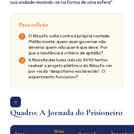
sua unidade reunindo-se na forma de uma esfera”.
Para refletir
O filósofo volta contra a própria vontade.
Platão insiste: quem
quer
governar não
deveria; quem
não quer
é que deve. Por
que a relutância é critério de aptidão?
A filosofia das luzes (século XVIII) tentou
realizar o projeto platônico do filósofo-rei
por via do “despotismo esclarecido”. O
experimento funcionou?
≡
Quadro: A Jornada do Prisioneiro
Grau
Fase
O que vê
Experiênci