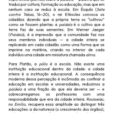
traduz por cultura, formação ou educação, mas que em
nenhum caso se reduz à escola. Em Ésquilo (
Sete
contra Tebas
, 16–20), o rei Etéocles convoca os
cidadãos dizendo que a própria terra os “cultivou”
como se fossem plantas: a
paideía
é o cultivo que a
terra faz de suas sementes. Em Werner Jaeger
(
Paideia
), é a impressão que a comunidade faz nos
seus membros individuais — a cidade inteira se
replicando em cada cidadão como uma forma que se
imprime na matéria, criando no interior de cada
indivíduo uma cidade em miniatura chamada
alma
.
Para Platão, a
pólis
é a escola. Não existe uma
instituição educacional dentro da cidade: a cidade
inteira é a instituição educacional. A consequência
moderna dessa percepção é incômoda: ao confinar a
educação em escolas e universidades, reduzimos a
paideía
a uma fração do que ela deveria ser — e
sobrecarregamos os professores com uma
responsabilidade que era da cidade inteira. Rousseau,
no
Emílio
, recupera essa amplitude ao distinguir três
educações: a da natureza (o crescimento dos órgãos),