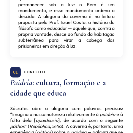
permanecer sob a luz: o Bem é um
mandamento, e esse mandamento ordena a
descida. A alegoria da caverna é, na leitura
proposta pelo Prof. Israel Costa, a história do
filósofo como educador — aquele que, contra a
própria vontade, desce ao fundo da habitação
subterrânea para virar a cabeça dos
prisioneiros em direção à luz.
01
CONCEITO
Paideía
: cultura, formação e a
cidade que educa
Sócrates abre a alegoria com palavras precisas:
“Imagina a nossa natureza relativamente à
paideía
e à
falta dela [
apaideusía
], de acordo com o seguinte
páthos
” (
República
, 514a). A caverna é, portanto, uma
experiência (
páthos
) sobre a
paideía
— palavra que se