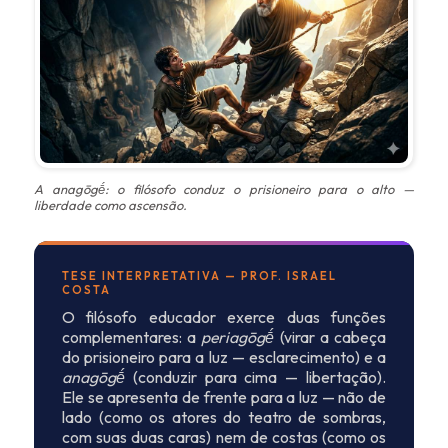
A
anagōgḗ
: o filósofo conduz o prisioneiro para o alto —
liberdade como ascensão.
TESE INTERPRETATIVA — PROF. ISRAEL
COSTA
O filósofo educador exerce duas funções
complementares: a
periagōgḗ
(virar a cabeça
do prisioneiro para a luz — esclarecimento) e a
anagōgḗ
(conduzir para cima — libertação).
Ele se apresenta de frente para a luz — não de
lado (como os atores do teatro de sombras,
com suas duas caras) nem de costas (como os