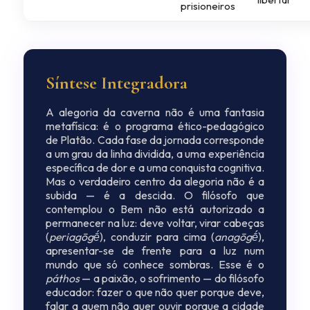
prisioneiros
Síntese Integradora
A alegoria da caverna não é uma fantasia
metafísica: é o programa ético-pedagógico
de Platão. Cada fase da jornada corresponde
a um grau da linha dividida, a uma experiência
específica de dor e a uma conquista cognitiva.
Mas o verdadeiro centro da alegoria não é a
subida — é a descida. O filósofo que
contemplou o Bem não está autorizado a
permanecer na luz: deve voltar, virar cabeças
(
periagōgḗ
), conduzir para cima (
anagōgḗ
),
apresentar-se de frente para a luz num
mundo que só conhece sombras. Esse é o
páthos
— a paixão, o sofrimento — do filósofo
educador: fazer o que não quer porque deve,
falar a quem não quer ouvir porque a cidade