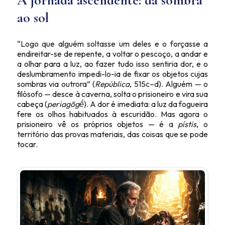
A jornada ascendente: da sombra
ao sol
“Logo que alguém soltasse um deles e o forçasse a
endireitar-se de repente, a voltar o pescoço, a andar e
a olhar para a luz, ao fazer tudo isso sentiria dor, e o
deslumbramento impedi-lo-ia de fixar os objetos cujas
sombras via outrora” (
República
, 515c–d). Alguém — o
filósofo — desce à caverna, solta o prisioneiro e vira sua
cabeça (
periagōgḗ
). A dor é imediata: a luz da fogueira
fere os olhos habituados à escuridão. Mas agora o
prisioneiro vê os próprios objetos — é a
pístis
, o
território das provas materiais, das coisas que se pode
tocar.