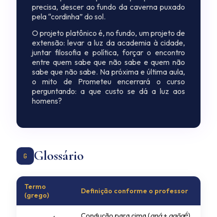
precisa, descer ao fundo da caverna puxado
pela “cordinha” do sol.
O projeto platônico é, no fundo, um projeto de
extensão: levar a luz da academia à cidade,
juntar filosofia e política, forçar o encontro
entre quem sabe que não sabe e quem não
sabe que não sabe. Na próxima e última aula,
o mito de Prometeu encerrará o curso
perguntando: a que custo se dá a luz aos
homens?
Glossário
G
Termo
Definição conforme o professor
(grego)
Condução para cima (
aná
+
agōgḗ
).