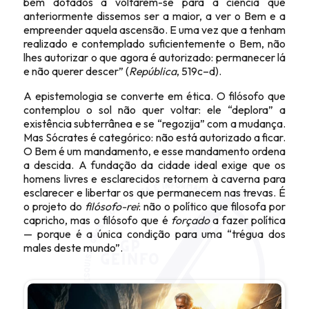
bem dotados a voltarem-se para a ciência que
anteriormente dissemos ser a maior, a ver o Bem e a
empreender aquela ascensão. E uma vez que a tenham
realizado e contemplado suficientemente o Bem, não
lhes autorizar o que agora é autorizado: permanecer lá
e não querer descer” (
República
, 519c–d).
A epistemologia se converte em ética. O filósofo que
contemplou o sol não quer voltar: ele “deplora” a
existência subterrânea e se “regozija” com a mudança.
Mas Sócrates é categórico: não está autorizado a ficar.
O Bem é um mandamento, e esse mandamento ordena
a descida. A fundação da cidade ideal exige que os
homens livres e esclarecidos retornem à caverna para
esclarecer e libertar os que permanecem nas trevas. É
o projeto do
filósofo-rei
: não o político que filosofa por
capricho, mas o filósofo que é
forçado
a fazer política
— porque é a única condição para uma “trégua dos
males deste mundo”.