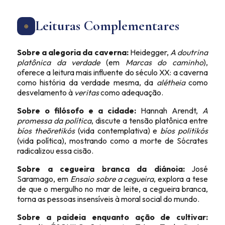
Leituras Complementares
⊕
Sobre a alegoria da caverna:
Heidegger,
A doutrina
platônica da verdade
(em
Marcas do caminho
),
oferece a leitura mais influente do século XX: a caverna
como história da verdade mesma, da
alétheia
como
desvelamento à
veritas
como adequação.
Sobre o filósofo e a cidade:
Hannah Arendt,
A
promessa da política
, discute a tensão platônica entre
bíos theōretikós
(vida contemplativa) e
bíos politikós
(vida política), mostrando como a morte de Sócrates
radicalizou essa cisão.
Sobre a cegueira branca da diánoia:
José
Saramago, em
Ensaio sobre a cegueira
, explora a tese
de que o mergulho no mar de leite, a cegueira branca,
torna as pessoas insensíveis à moral social do mundo.
Sobre a paideia enquanto ação de cultivar: