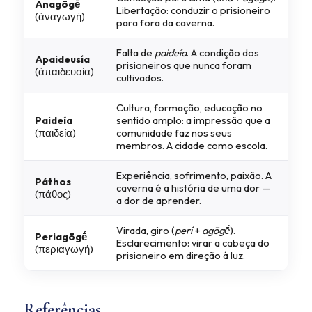
Anagōgḗ
Libertação: conduzir o prisioneiro
(ἀναγωγή)
para fora da caverna.
Falta de
paideía
. A condição dos
Apaideusía
prisioneiros que nunca foram
(ἀπαιδευσία)
cultivados.
Cultura, formação, educação no
Paideía
sentido amplo: a impressão que a
(παιδεία)
comunidade faz nos seus
membros. A cidade como escola.
Experiência, sofrimento, paixão. A
Páthos
caverna é a história de uma dor —
(πάθος)
a dor de aprender.
Virada, giro (
perí
+
agōgḗ
).
Periagōgḗ
Esclarecimento: virar a cabeça do
(περιαγωγή)
prisioneiro em direção à luz.
Referências