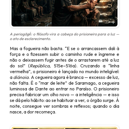
A
periagōgḗ
: o filósofo vira a cabeça do prisioneiro para a luz —
o ato de esclarecimento.
Mas a fogueira não basta. “E se o arrancassem dali à
força e o fizessem subir o caminho rude e íngreme e
não o deixassem fugir antes de o arrastarem até a luz
do sol” (
República
, 515e–516a). Cruzando a “linha
vermelha”, o prisioneiro é lançado no mundo inteligível:
a
diánoia
. A cegueira agora é branca — excesso de luz,
não falta. É o “mar de leite” de Saramago, a cegueira
luminosa de Dante ao entrar no Paraíso. O prisioneiro
precisa fabricar um olho novo — a inteligência — e isso
se dá pelo hábito: ao se habituar a ver, o órgão surge. À
noite, consegue ver sombras e reflexos; quando o dia
nasce, a dor recomeça.